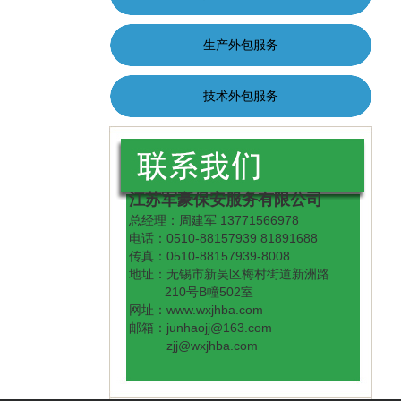
生产外包服务
技术外包服务
江苏军豪保安服务有限公司
总经理：周建军 13771566978
电话：0510-88157939 81891688
传真：0510-88157939-8008
地址：无锡市新吴区梅村街道新洲路
210号B幢502室
网址：www.wxjhba.com
邮箱：junhaojj@163.com
zjj@wxjhba.com